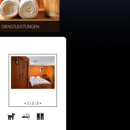
DIENSTLEISTUNGEN
«
1
|
2
|
3
»