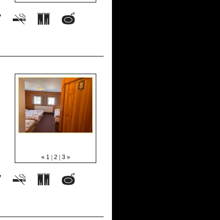
«
1
|
2
|
3
»