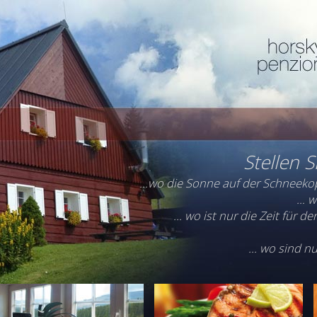
Stellen Si
…wo die Sonne auf der Schneekop
… w
... wo ist nur die Zeit für 
... wo sind 