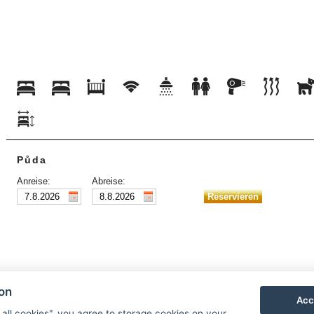
Půda
Anreise:
Abreise:
ion
Acc
 all cookies", you agree to storage cookies on your