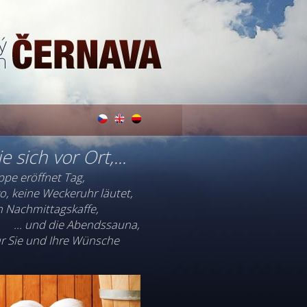
e sich vor Ort,...
pe eröffnet Tag,
o, keine Weckeruhr läutet,
den Nachmittagskaffe,
... und die Abendssauna,
nur Sie und Ihre Wünsche