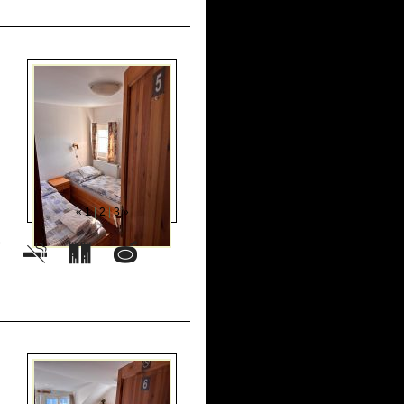
«
1
|
2
|
3
»