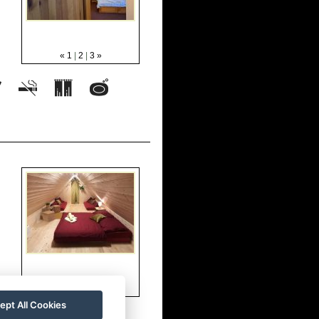
«
1
|
2
|
3
»
«
1
|
2
|
3
»
ept All Cookies