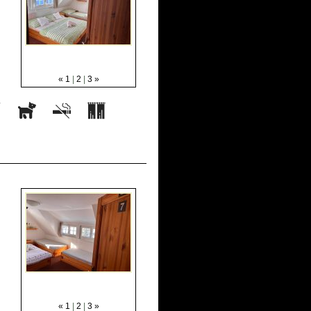
«
1
|
2
|
3
»
«
1
|
2
|
3
»