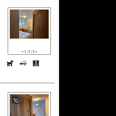
«
1
|
2
|
3
»