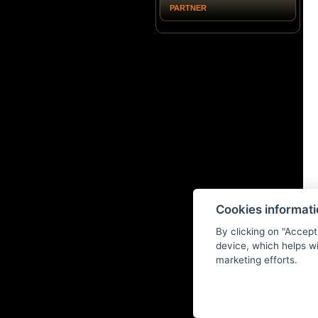
PARTNER
Cookies informat
By clicking on "Accept
device, which helps wi
marketing efforts.