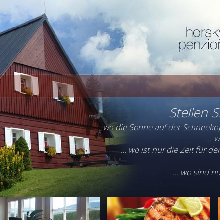
Stellen Si
…wo die Sonne auf der Schneekop
… w
... wo ist nur die Zeit für 
... wo sind 