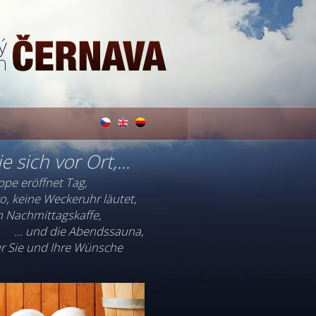
e sich vor Ort,...
pe eröffnet Tag,
o, keine Weckeruhr läutet,
den Nachmittagskaffe,
... und die Abendssauna,
nur Sie und Ihre Wünsche