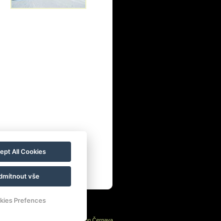
ept All Cookies
dmítnout vše
kies Prefences
Bergpension Černava