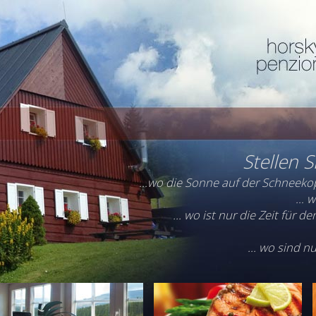
Stellen Si
…wo die Sonne auf der Schneekop
… w
... wo ist nur die Zeit für 
... wo sind 