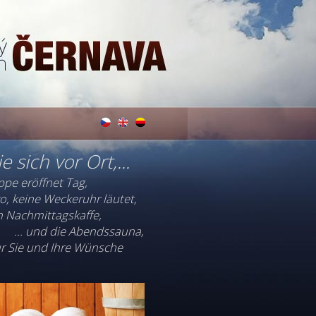
e sich vor Ort,...
pe eröffnet Tag,
o, keine Weckeruhr läutet,
den Nachmittagskaffe,
... und die Abendssauna,
nur Sie und Ihre Wünsche