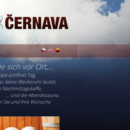
e sich vor Ort,...
pe eröffnet Tag,
o, keine Weckeruhr läutet,
den Nachmittagskaffe,
... und die Abendssauna,
nur Sie und Ihre Wünsche