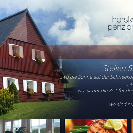
Stellen Si
…wo die Sonne auf der Schneekop
… w
... wo ist nur die Zeit für 
... wo sind 