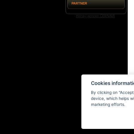
PARTNER
Horský penzion ČERNAVA
Cookies informat
By clicking on "Accept
device, which helps wi
marketing efforts.