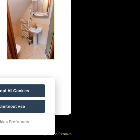
ept All Cookies
dmítnout vše
kies Prefences
Bergpension Černava