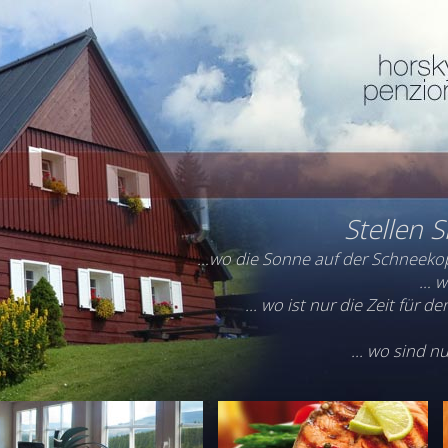
Stellen Si
…wo die Sonne auf der Schneekop
… w
... wo ist nur die Zeit für 
... wo sind 