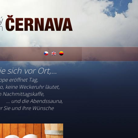
e sich vor Ort,...
pe eröffnet Tag,
o, keine Weckeruhr läutet,
den Nachmittagskaffe,
... und die Abendssauna,
nur Sie und Ihre Wünsche