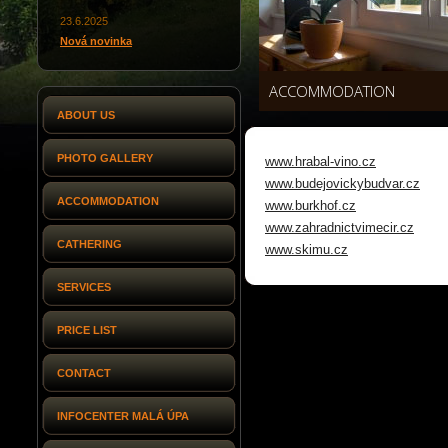
23.6.2025
Nová novinka
ACCOMMODATION
ABOUT US
PHOTO GALLERY
www.hrabal-vino.cz
www.budejovickybudvar.cz
ACCOMMODATION
www.burkhof.cz
www.zahradnictvimecir.cz
CATHERING
www.skimu.cz
SERVICES
PRICE LIST
CONTACT
INFOCENTER MALÁ ÚPA