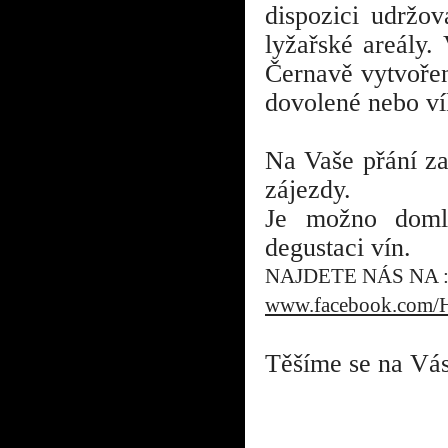
dispozici udržo
lyžařské areály.
Černavě vytvořen
dovolené nebo v
Na Vaše přání za
zájezdy.
Je možno doml
degustaci vín.
NAJDETE NÁS NA 
www.facebook.com/H
Těšíme se na Vá