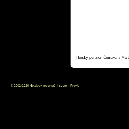
Horský penzion Černava
v Mal
© 2002-2026
Hotelový rezervační systém Previo