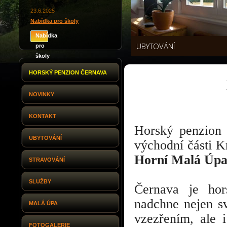
23.6.2025
Nabídka pro školy
Nabídka
UBYTOVÁNÍ
pro
školy
HORSKÝ PENZION ČERNAVA
NOVINKY
KONTAKT
Horský penzio
UBYTOVÁNÍ
východní části K
Horní Malá Úp
STRAVOVÁNÍ
SLUŽBY
Černava je hor
nadchne nejen 
MALÁ ÚPA
vzezřením, ale 
FOTOGALERIE