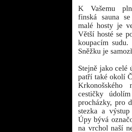
K Vašemu plné
finská sauna se
malé hosty je ve
Větší hosté se p
koupacím sudu. 
Sněžku je samozř
Stejně jako celé
patří také okolí
Krkonošského n
cestičky údolím
procházky, pro d
stezka a výstu
Úpy bývá označov
na vrchol naší n