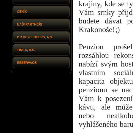
krajiny, kde se t
Vám srnky přijd
CENÍK
budete dávat p
NAŠI PARTNEŘI
Krakonoše!;)
P.R.DEVELOPERS, A.S
Penzion proše
TINCA, A.S.
rozsáhlou rekon
nabízí svým hos
REZERVACE
vlastním sociá
kapacita objekt
penzionu se nac
Vám k posezení
kávu, ale můžet
nebo nealkoh
vyhlášeného baru