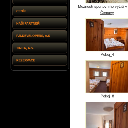
Možnosti sportovního vyžití v 
CENÍK
Černavy
NAŠI PARTNEŘI
P.R.DEVELOPERS, A.S
TINCA, A.S.
Pokoj_4
REZERVACE
Pokoj_8