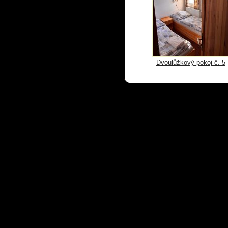
Dvoulůžkový pokoj č. 5