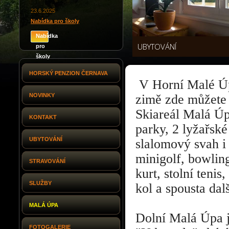
23.6.2025
Nabídka pro školy
Nabídka
UBYTOVÁNÍ
pro
školy
HORSKÝ PENZION ČERNAVA
V Horní Malé Úpě 
NOVINKY
zimě zde můžete 
Skiareál Malá Úp
KONTAKT
parky, 2 lyžařské
UBYTOVÁNÍ
slalomový svah i 
minigolf, bowlin
STRAVOVÁNÍ
kurt, stolní tenis
SLUŽBY
kol a spousta dal
MALÁ ÚPA
Dolní Malá Úpa j
FOTOGALERIE