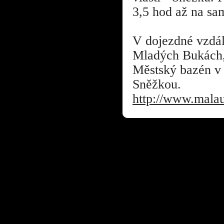
3,5 hod až na sa
V dojezdné vzdále
Mladých Bukách,
Městský bazén v 
Sněžkou.
http://www.malau