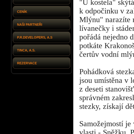
"U kostela" skýt
k odpočinku v za
CENÍK
Mlýnu" narazíte 
NAŠI PARTNEŘI
lívanečky i stáde
pořádá nejedno d
P.R.DEVELOPERS, A.S
potkáte Krakonoš
TINCA, A.S.
čertův vodní mlý
REZERVACE
Pohádková stezka
jsou umístěna v 
z deseti stanoviš
správném zakresle
stezky, získají 
Samožejmostí je 
vlasti - Sněžku.