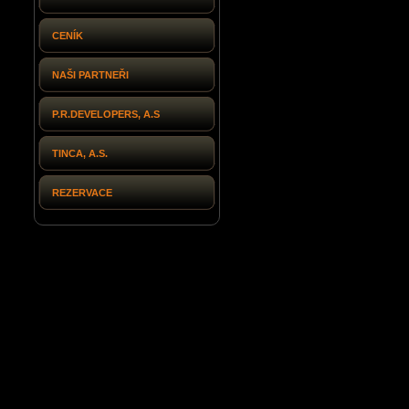
CENÍK
NAŠI PARTNEŘI
P.R.DEVELOPERS, A.S
TINCA, A.S.
REZERVACE