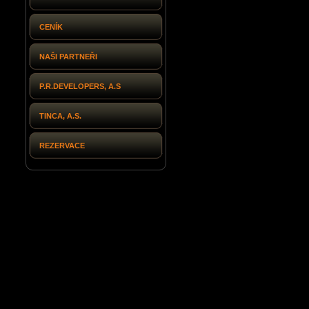
CENÍK
NAŠI PARTNEŘI
P.R.DEVELOPERS, A.S
TINCA, A.S.
REZERVACE