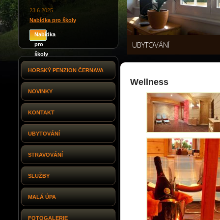
23.6.2025
Nabídka pro školy
Nabídka
UBYTOVÁNÍ
pro
školy
HORSKÝ PENZION ČERNAVA
Wellness
NOVINKY
KONTAKT
UBYTOVÁNÍ
STRAVOVÁNÍ
SLUŽBY
MALÁ ÚPA
FOTOGALERIE